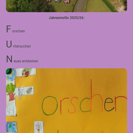
Jahresmotto 2025/26:
F
orschen
U
ntersuchen
N
eues entdecken